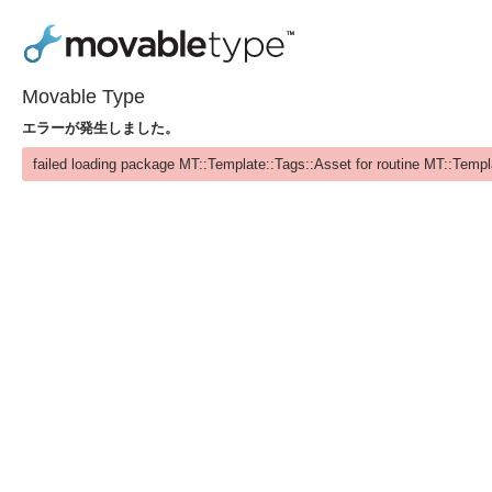
Movable Type
エラーが発生しました。
failed loading package MT::Template::Tags::Asset for routine MT::Templ