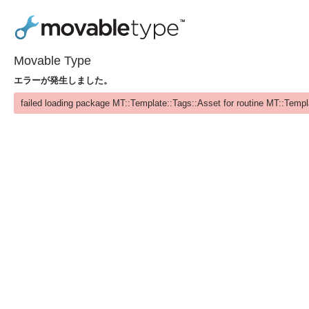
Movable Type
エラーが発生しました。
failed loading package MT::Template::Tags::Asset for routine MT::Templ