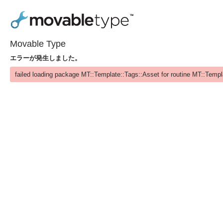
Movable Type
エラーが発生しました。
failed loading package MT::Template::Tags::Asset for routine MT::Templ