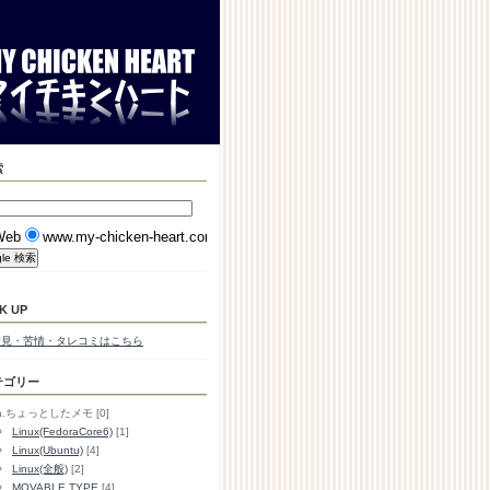
索
Web
www.my-chicken-heart.com
K UP
意見・苦情・タレコミはこちら
テゴリー
a.ちょっとしたメモ [0]
Linux(FedoraCore6)
[1]
Linux(Ubuntu)
[4]
Linux(全般)
[2]
MOVABLE TYPE
[4]