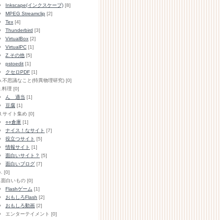
Inkscape(インクスケープ)
[8]
MPEG Streamclip
[2]
Tex
[4]
Thunderbird
[3]
VirtualBox
[2]
VirtualPC
[1]
Z.その他
[5]
pstoedit
[1]
クセロPDF
[1]
b.不思議なこと(特異物理研究) [0]
c.料理 [0]
ん 適当
[1]
豆腐
[1]
d.サイト集め [0]
○○倉庫
[1]
ナイス！なサイト
[7]
役立つサイト
[5]
情報サイト
[1]
面白いサイト？
[5]
面白いブログ
[7]
. [0]
f.面白いもの [0]
Flashゲーム
[1]
おもしろFlash
[2]
おもしろ動画
[2]
エンターテイメント [0]