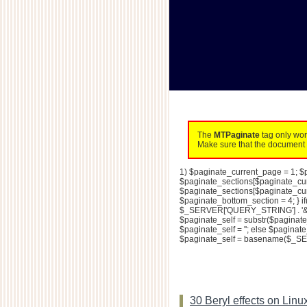
The
MTPaginate
tag only wo
Make sure that the document 
1) $paginate_current_page = 1; $p
$paginate_sections[$paginate_cu
$paginate_sections[$paginate_curr
$paginate_bottom_section = 4; } i
$_SERVER['QUERY_STRING'] . '&'; 
$paginate_self = substr($paginate_s
$paginate_self = ''; else $paginate_
$paginate_self = basename($_SER
30 Beryl effects on Lin