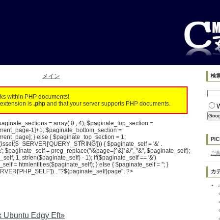
メイン
検
rks within PHP documents!
extension is
.php
and that your server supports PHP documents.
aginate_sections = array( 0 , 4); $paginate_top_section =
rrent_page-1]+1; $paginate_bottom_section =
ent_page]; } else { $paginate_top_section = 1;
PIC
f(isset($_SERVER['QUERY_STRING'])) { $paginate_self = '&' .
$paginate_self = preg_replace("/&page=[^&]*&/", "&", $paginate_self);
ご
elf, 1, strlen($paginate_self) - 1); if($paginate_self == '&')
self = htmlentities($paginate_self); } else { $paginate_self = ''; }
VER['PHP_SELF']) . "?${paginate_self}page"; ?>
カ
ux Ubuntu Edgy Eft»