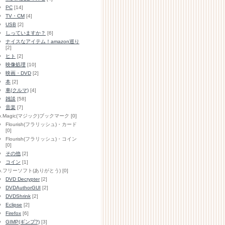
PC
[14]
TV・CM
[4]
USB
[2]
しっていますか？
[6]
ナイスなアイテム！amazon巡り
[2]
ヒト
[2]
映像処理
[10]
映画・DVD
[2]
本
[2]
車(クルマ)
[4]
雑談
[58]
音楽
[7]
b.Magic(マジック)ブックマーク [0]
Flourish(フラリッシュ)・カード
[0]
Flourish(フラリッシュ)・コイン
[0]
その他
[2]
コイン
[1]
b.フリーソフト(ありがとう) [0]
DVD Decrypter
[2]
DVDAuthorGUI
[2]
DVDShrink
[2]
Eclipse
[2]
Firefox
[6]
GIMP(ギンプ?)
[3]