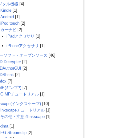
ジタル機器
[4]
Kindle
[1]
Android
[1]
iPod touch
[2]
カーナビ
[2]
iPadアクセサリ
[1]
iPhoneアクセサリ
[1]
リーソフト・オープンソース
[46]
D Decrypter
[2]
DAuthorGUI
[2]
DShrink
[2]
efox
[7]
MP(ギンプ?)
[7]
GIMPチュートリアル
[1]
kscape(インクスケープ)
[10]
Inkscapeチュートリアル
[1]
その他・注意点Inkscape
[1]
xima
[1]
EG Streamclip
[2]