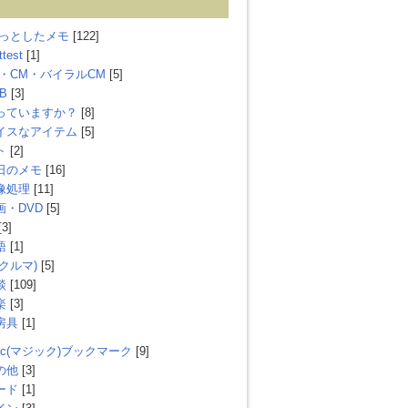
ょっとしたメモ
[122]
ttest
[1]
V・CM・バイラルCM
[5]
B
[3]
っていますか？
[8]
イスなアイテム
[5]
ト
[2]
日のメモ
[16]
像処理
[11]
画・DVD
[5]
[3]
語
[1]
(クルマ)
[5]
談
[109]
楽
[3]
房具
[1]
gic(マジック)ブックマーク
[9]
の他
[3]
ード
[1]