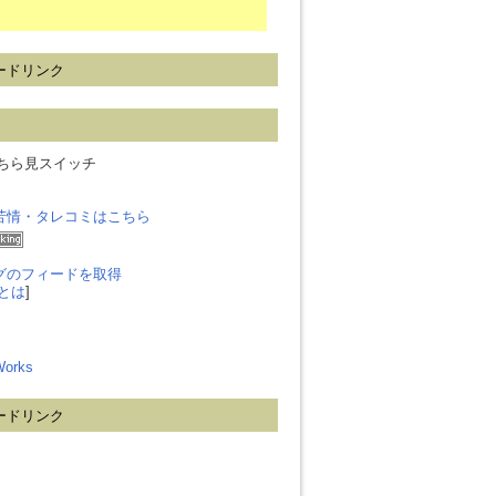
ードリンク
ailsちら見スイッチ
苦情・タレコミはこちら
グのフィードを取得
とは
]
 Works
ードリンク