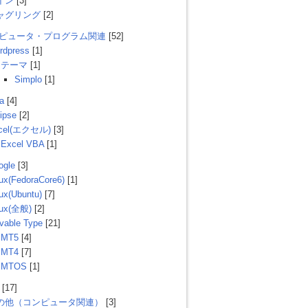
イン
[3]
ャグリング
[2]
ンピュータ・プログラム関連
[52]
rdpress
[1]
テーマ
[1]
Simplo
[1]
a
[4]
ipse
[2]
cel(エクセル)
[3]
Excel VBA
[1]
ogle
[3]
ux(FedoraCore6)
[1]
ux(Ubuntu)
[7]
nux(全般)
[2]
vable Type
[21]
MT5
[4]
MT4
[7]
MTOS
[1]
[17]
の他（コンピュータ関連）
[3]