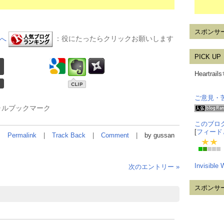
スポンサ
：役にたったらクリックお願いします
PICK UP
Heartr
ご意見・
ャルブックマーク
このブロ
[
フィード
Permalink
Track Back
Comment
by gussan
Invisible
次のエントリー »
スポンサ