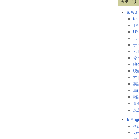
カテゴリ
a.ち
tes
T
US
し
ナ
ヒ
今
映
映
本
英
車
雑
音
文
b.Ma
そ
カ