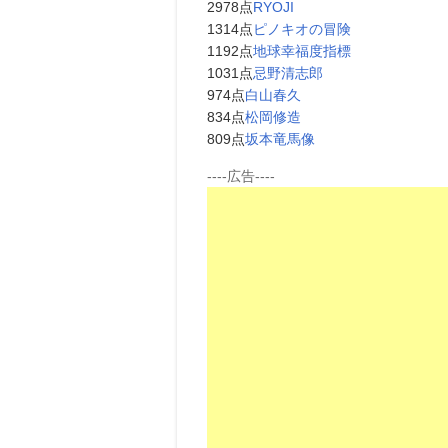
2978点
RYOJI
1314点
ピノキオの冒険
1192点
地球幸福度指標
1031点
忌野清志郎
974点
白山春久
834点
松岡修造
809点
坂本竜馬像
----広告----