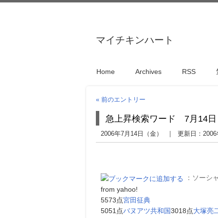
マイチキンハート
Home
Archives
RSS
« 前のエントリー
急上昇検索ワード 7月14日
2006年7月14日（金）
更新日：
200
：ソーシ
from yahoo!
5573点
宮田征典
5051点
バヌアツ共和国
3018点
大塚亮