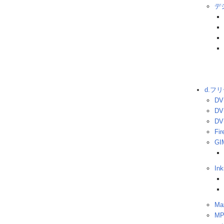
デ
d.フ
DV
DV
DV
Fir
GI
In
Ma
MP