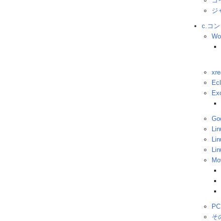
コ
ジ
c.コ
Wo
xre
Ecl
Ex
Go
Lin
Lin
Li
Mo
PC
そ