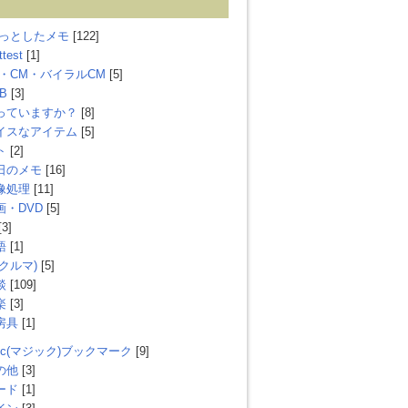
ょっとしたメモ
[122]
ttest
[1]
V・CM・バイラルCM
[5]
B
[3]
っていますか？
[8]
イスなアイテム
[5]
ト
[2]
日のメモ
[16]
像処理
[11]
画・DVD
[5]
[3]
語
[1]
(クルマ)
[5]
談
[109]
楽
[3]
房具
[1]
gic(マジック)ブックマーク
[9]
の他
[3]
ード
[1]