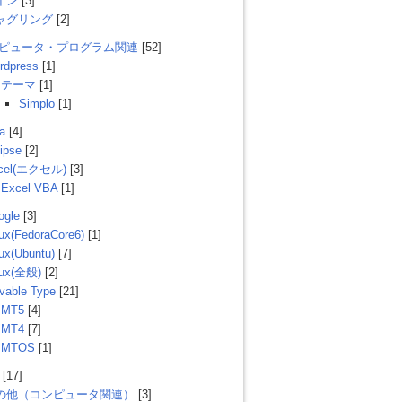
イン
[3]
ャグリング
[2]
ンピュータ・プログラム関連
[52]
rdpress
[1]
テーマ
[1]
Simplo
[1]
a
[4]
ipse
[2]
cel(エクセル)
[3]
Excel VBA
[1]
ogle
[3]
ux(FedoraCore6)
[1]
ux(Ubuntu)
[7]
nux(全般)
[2]
vable Type
[21]
MT5
[4]
MT4
[7]
MTOS
[1]
[17]
の他（コンピュータ関連）
[3]