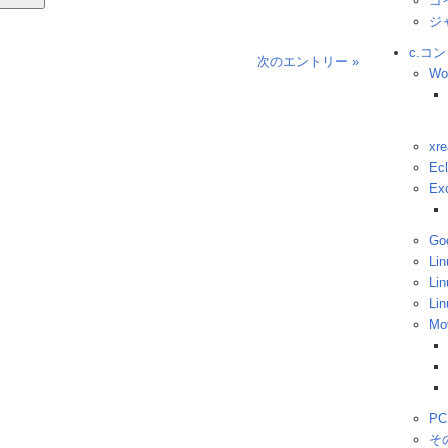
コ
ジ
c.コ
次のエントリー »
Wo
xre
Ecl
Ex
Go
Lin
Lin
Li
Mo
PC
そ