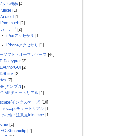
ジタル機器
[4]
Kindle
[1]
Android
[1]
iPod touch
[2]
カーナビ
[2]
iPadアクセサリ
[1]
iPhoneアクセサリ
[1]
リーソフト・オープンソース
[46]
D Decrypter
[2]
DAuthorGUI
[2]
DShrink
[2]
efox
[7]
MP(ギンプ?)
[7]
GIMPチュートリアル
[1]
kscape(インクスケープ)
[10]
Inkscapeチュートリアル
[1]
その他・注意点Inkscape
[1]
xima
[1]
EG Streamclip
[2]