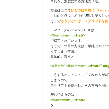
それを、別窓にする方法のメモ。
方法は二つで
ひとつは単純に『target
これの欠点は、相手がURLを記入し
そこで
もうひとつは、スクリプトを使
FC2ブログのコメントURLは
<%comment_url+str>
で指定されています。
そこで一つ目の方法は、単純に<%comment_url
ってしまう方法。
具体的に言うと
<a href="<%comment_url+str>" t
こうするとコメントしてくれた人がU
しまうので、
スクリプトを使用した次の方法を用い
差し替えるのは
<%comment_url+str>
を