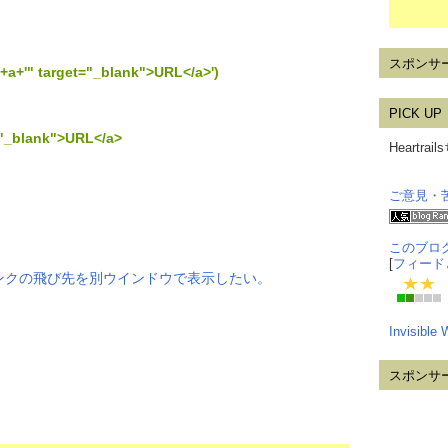
スポンサ
"'+a+'" target="_blank">URL</a>')
PICK UP
="_blank">URL</a>
Heartr
ご意見・
このブロ
[
フィード
 リンクの飛び先を別ウインドウで表示したい。
Invisible
スポンサ