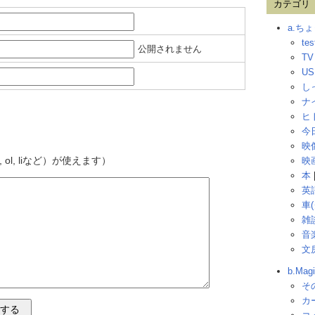
カテゴリ
a.ち
tes
公開されません
T
US
し
ナ
ヒ
今
映
l, ol, liなど）が使えます）
映
本
英
車
雑
音
文
b.Ma
そ
カ