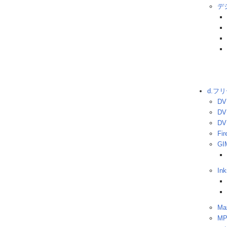
デ
d.フ
DV
DV
DV
Fir
GI
In
Ma
MP