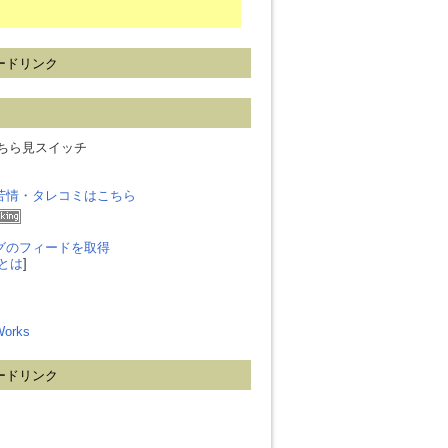
ードリンク
ailsちら見スイッチ
苦情・タレコミはこちら
グのフィードを取得
とは
]
 Works
ードリンク