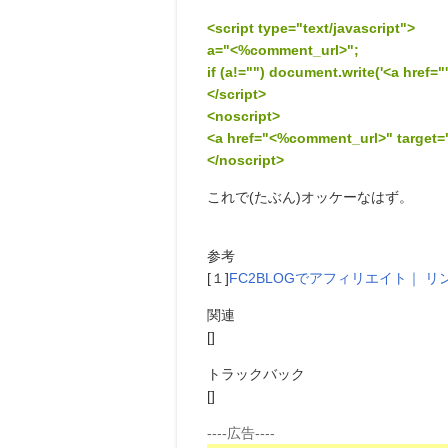
<script type="text/javascript">
a="<%comment_url>";
if (a!="") document.write('<a href=
</script>
<noscript>
<a href="<%comment_url>" target
</noscript>
これで(たぶん)オッケーなはず。
参考
[１]
FC2BLOGでアフィリエイト｜
関連
[]
トラックバック
[]
----広告----