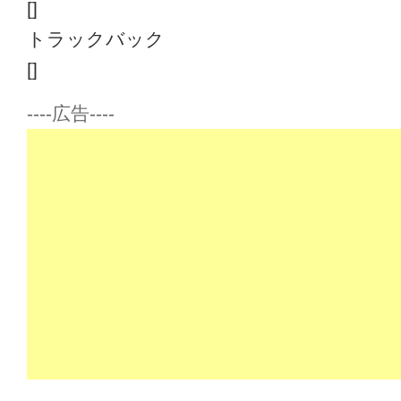
[]
トラックバック
[]
----広告----